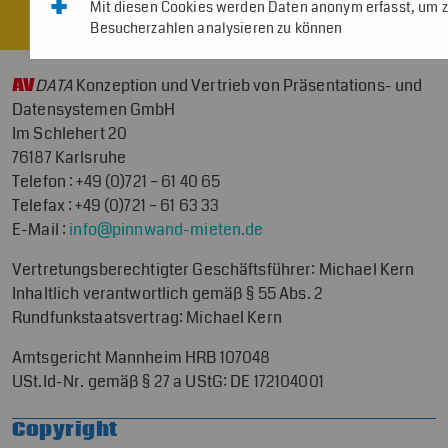
+
Mit diesen Cookies werden Daten anonym erfasst, um 
Besucherzahlen analysieren zu können
AV
DATA
Konzeption und Vertrieb von Präsentations- und
Datensystemen GmbH
Im Schlehert 20
76187 Karlsruhe
Telefon : +49 (0)721 – 61 40 65
Telefax : +49 (0)721 – 61 63 33
E-Mail :
info@pinnwand-mieten.de
Vertretungsberechtigter Geschäftsführer: Michael Kern
Inhaltlich verantwortlich gemäß § 55 Abs. 2
Rundfunkstaatsvertrag: Michael Kern
Amtsgericht Mannheim HRB 107048
USt.Id-Nr. gemäß § 27 a UStG: DE 172104001
Copyright