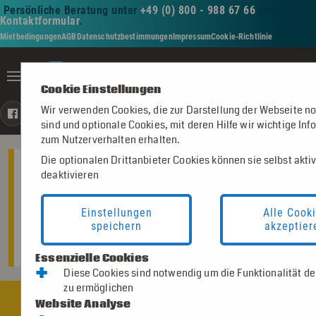
Persönliche Beratung unter
+49 (0) 800 - 988 67 66
oder per
Kontaktformular
.
Mietbedingungen
AGB
Datenschutzbestimmungen
Impressum
Cookie-Richtlinie
Toggle navigation
Impressum Pinwand - mieten -
Cookie Einstellungen
Wir verwenden Cookies, die zur Darstellung der Webseite n
https://www.facebook.com/pinwandmieten/
https://www.instagram.com/pinwand.mieten.de/
https://www.linkedin.com/company/112033776
https://www.youtube.com/@pinwand-mieten
sind und optionale Cookies, mit deren Hilfe wir wichtige In
zum Nutzerverhalten erhalten.
Die optionalen Drittanbieter Cookies können sie selbst akti
PINWAND - MIETEN - SAARLAND.DE
deaktivieren
Impressum
Mit uns haben Sie Ihren schnellen und zuverlässigen Partner im
Einstellungen
Alle Cook
Saarland für die Miete von Pinwänden, Metaplanwänden,
speichern
akzeptier
Flipcharts und weiteren Moderationshilfen gefunden!
Essenzielle Cookies
+
Diese Cookies sind notwendig um die Funktionalität d
zu ermöglichen
Impressum
Website Analyse