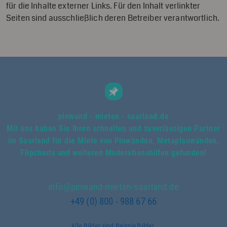
für die Inhalte externer Links. Für den Inhalt verlinkter
Seiten sind ausschließlich deren Betreiber verantwortlich.
pinwand - mieten - saarland.de
Mit uns haben Sie Ihren schnellen und zuverlässigen Partner
im Saarland für die Miete von Pinwänden, Metaplanwänden,
Flipcharts und weiteren Moderationshilfen gefunden!
info@pinwand-mieten-saarland.de
+49 (0) 800 - 988 67 66
Alle Bilder sind Beispielbilder.