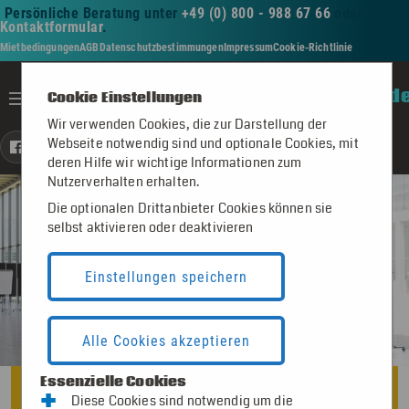
Persönliche Beratung unter
+49 (0) 800 - 988 67 66
oder per
Kontaktformular
.
Mietbedingungen
AGB
Datenschutzbestimmungen
Impressum
Cookie-Richtlinie
Toggle navigation
pinwand - mieten - saarland.d
Cookie Einstellungen
Wir verwenden Cookies, die zur Darstellung der
Webseite notwendig sind und optionale Cookies, mit
https://www.facebook.com/pinwandmieten/
https://www.instagram.com/pinwand.mieten.de/
https://www.linkedin.com/company/112033776
https://www.youtube.com/@pinwand-mieten
deren Hilfe wir wichtige Informationen zum
Nutzerverhalten erhalten.
Die optionalen Drittanbieter Cookies können sie
selbst aktivieren oder deaktivieren
Einstellungen speichern
Alle Cookies akzeptieren
Willkommen auf
Essenzielle Cookies
+
pinwand - mieten -
Diese Cookies sind notwendig um die