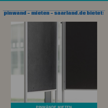
pinwand - mieten - saarland.de bietet:
PINWÄNDE MIETEN